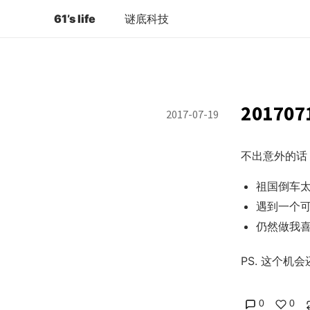
61’s life
谜底科技
201707
2017-07-19
不出意外的话，
祖国倒车
遇到一个
仍然做我
PS. 这个机