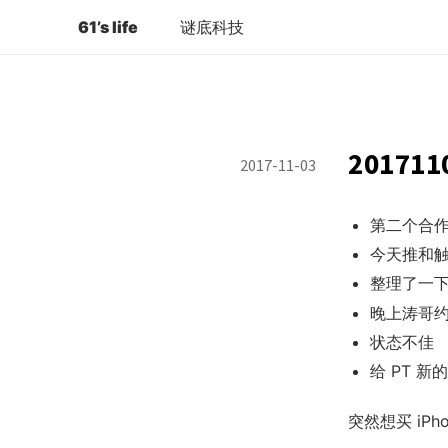
61’s life
谜底科技
201711
2017-11-03
第二个合
今天推和触动
整理了一
晚上涛哥
状态不佳
给 PT 
突然想买 iP