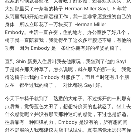
我累的时候就喜欢吃，大餐吃了好多顿，还喜欢买买买，从
大别那里买了一条新的椅子 Herman Miller Sayl。5 年前
从阿里离职开始在家远程工作，我一直非常愿意投资自己的
身体，所以立即花了一万块买了 Herman Miller
Embody。生活一直在变，住的地方、办公室换了好几个，
椅子就一直陪着我，我觉得坐了这么多年腰还不错，有他的
功劳，因为 Embody 是一条让你拥有好的坐姿的椅子。
直到 Shin 新房入住后叫我去他家玩，我坐到了他的 Sayl
于是就在那天种草了。怎么说呢，就在那天的那一刻，我觉
得这椅子比我的 Embody 舒服多了，而且当时还有几个朋
友在，都坐过我的椅子，一对比都说 Sayl 好。
今天下午椅子就到了，熟悉的大箱子。不过拆开的一刹那有
点后悔，觉得蓝色太丑了，想想特价买的也就忍了。坐上去
什么感觉呢？并没有那天那种迷幻的感觉，不过也是舒适。
往后靠有一种回弹的力，Embody 是没有的，所有想问问
舒不舒服的人我都建议去店里试试先。真实感觉永远只有你