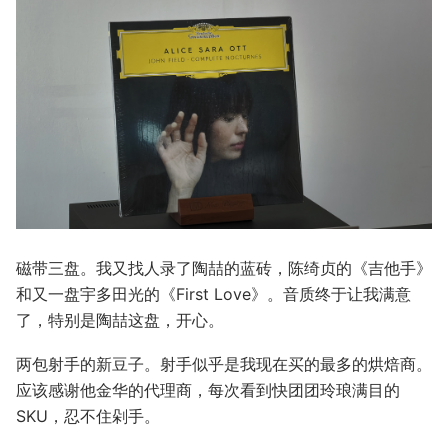
磁带三盘。我又找人录了陶喆的蓝砖，陈绮贞的《吉他手》
和又一盘宇多田光的《First Love》。音质终于让我满意
了，特别是陶喆这盘，开心。
两包射手的新豆子。射手似乎是我现在买的最多的烘焙商。
应该感谢他金华的代理商，每次看到快团团玲琅满目的
SKU，忍不住剁手。