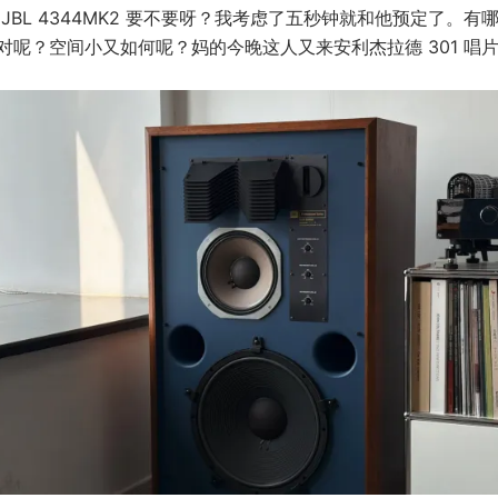
JBL 4344MK2 要不要呀？我考虑了五秒钟就和他预定了。有
对呢？空间小又如何呢？妈的今晚这人又来安利杰拉德 301 唱