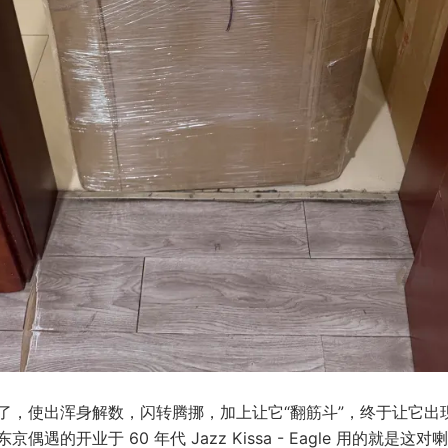
了，使出浑身解数，闪转腾挪，加上让它“翻筋斗”，终于让它出
偶遇的开业于 60 年代 Jazz Kissa - Eagle 用的就是这