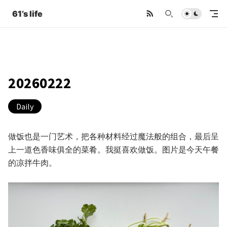
61’s life
20260222
Daily
做饭也是一门艺术，把各种材料经过魔法般的组合，最后呈
上一道色香味俱全的菜肴。我挺喜欢做饭。图片是今天午餐
的凉拌牛肉。