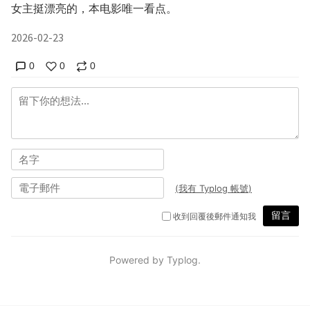
女主挺漂亮的，本电影唯一看点。
2026-02-23