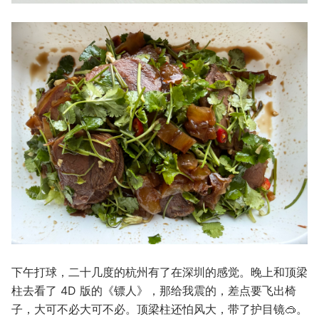
下午打球，二十几度的杭州有了在深圳的感觉。晚上和顶梁
柱去看了 4D 版的《镖人》，那给我震的，差点要飞出椅
子，大可不必大可不必。顶梁柱还怕风大，带了护目镜🥽。