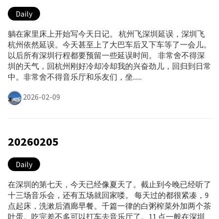
Daily
躺在家里床上开始写今天日记。 杭州飞深圳延误，深圳飞
杭州依然延误。今天甚至上了大巴车后又下车等了一会儿。
以后所有深圳行程都要预留一些延误时间。 非常舍不得深
圳的天气，回杭州刚好冷却冷却我的兴奋劲儿，回归到日常
中。非常舍不得音乐厅和乐友们，坐......
2026-02-09
20260205
Daily
在深圳的第七天，今天已经像夏天了。截止到今晚已经听了
十三场音乐会，还有五场就回家喽。 每天过的都很紧凑，9
点起床，洗漱后酒廊早餐。千篇一律的白粥榨菜外加两个茶
叶蛋。吃完差不多可以打车去音乐厅了。11 点一般在深圳