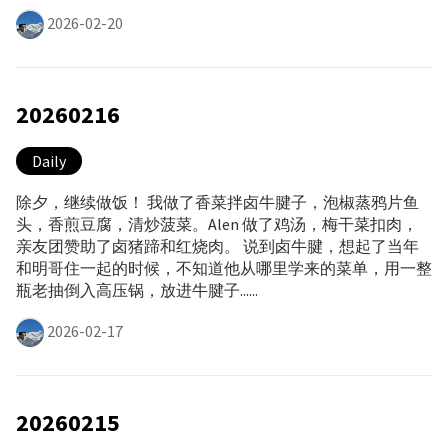
2026-02-20
20260216
Daily
除夕，继续做饭！ 我做了香菜拌卤牛腱子，泡椒蒸鸦片鱼
头，香煎豆腐，清炒菠菜。Alen 做了鸡汤，梅干菜扣肉，
亲友团赞助了卤猪蹄和红烧肉。 说到卤牛腱，想起了当年
和明哥住一起的时候，不知道他从哪里学来的菜单，用一整
瓶老抽倒入高压锅，放进牛腱子......
2026-02-17
20260215