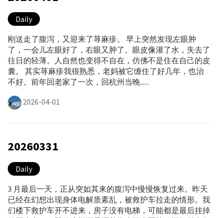
Daily
刚送走了腹泻，又迎来了荨麻疹。 早上突然发现左眼肿
了，一会儿左眼好了，右眼又肿了。眼皮像灌了水，失去了
往日的轻薄。人自然也变得不自在，仿佛不是住在自己的皮
囊。 其实荨麻疹我很熟悉，老妈被它缠住了好几年，也治
不好。前年回老家了一次，回杭州当晚......
2026-04-01
20260331
Daily
3 月最后一天，正从突如其来的腹泻中慢慢恢复过来。昨天
已经在幻想出现身体电解质紊乱，被救护车拉走的情形。我
们楼下救护车开不进来，房子没有电梯，可能都是最后挂掉