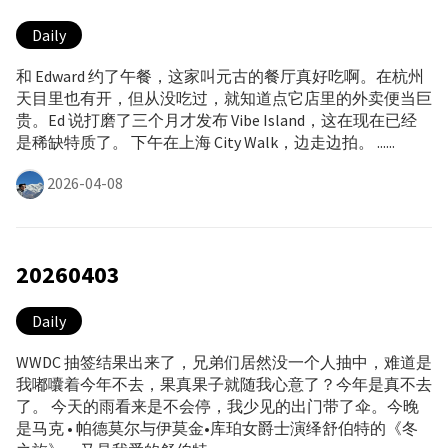
Daily
和 Edward 约了午餐，这家叫元古的餐厅真好吃啊。在杭州
天目里也有开，但从没吃过，就知道点它店里的外卖便当巨
贵。Ed 说打磨了三个月才发布 Vibe Island，这在现在已经
是稀缺特质了。 下午在上海 City Walk，边走边拍。 ......
2026-04-08
20260403
Daily
WWDC 抽签结果出来了，兄弟们居然没一个人抽中，难道是
我嘟囔着今年不去，果真果子就随我心意了？今年是真不去
了。 今天的雨看来是不会停，我少见的出门带了伞。今晚
是马克 • 帕德莫尔与伊莫金•库珀女爵士演绎舒伯特的《冬