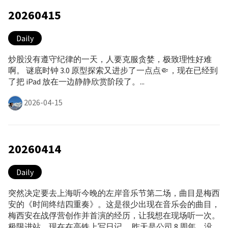
20260415
Daily
炒股没有遵守纪律的一天，人要克服贪婪，极致理性好难
啊。 谜底时钟 3.0 原型探索又进步了一点点🤏，现在已经到
了把 iPad 放在一边静静欣赏阶段了。...
2026-04-15
20260414
Daily
突然决定要去上海听今晚的左岸音乐节第二场，曲目是梅西
安的《时间终结四重奏》。这是很少出现在音乐会的曲目，
梅西安在战俘营创作并首演的经历，让我想在现场听一次。
极限进站，现在在高铁上写日记。 昨天是公司 8 周年，没