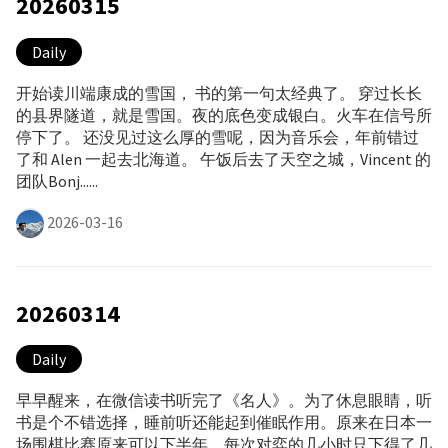
20260315
Daily
开始读川端康成的雪国， 书的第一句太经典了。 穿过长长
的县界隧道，就是雪国。夜的底色变成银白。火车在信号所
停下了。 还没见过这么厚的雪呢，因为音乐会，年前错过
了和 Alen 一起去北海道。 午饭后去了天空之城，Vincent 的
团队Bonj......
2026-03-16
20260314
Daily
早早醒来，在微信读书听完了《名人》。为了休息眼睛，听
书是个不错选择，睡前听还能起到催眠作用。原来在日本一
场围棋比赛原来可以下半年，每次对弈的几小时只下得了几